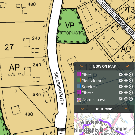
NOW ON MAP
Piirros
Pientalotontit
Services
Piirros
Asemakaava
MINIMAP