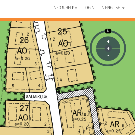
INFO & HELP
LOGIN
IN ENGLISH
N
+
-