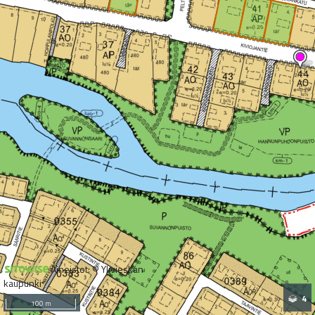
Aineistot: © Ylivieskan
kaupunki
4
100 m